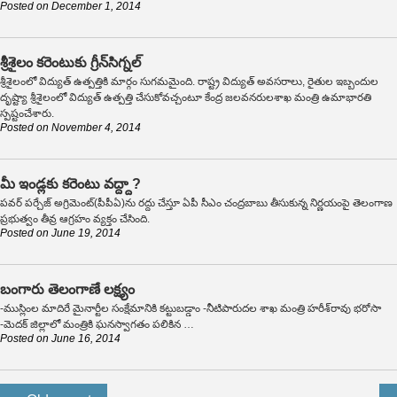
Posted on
December 1, 2014
శ్రీశైలం కరెంటుకు గ్రీన్‌సిగ్నల్
శ్రీశైలంలో విద్యుత్ ఉత్పత్తికి మార్గం సుగమమైంది. రాష్ట్ర విద్యుత్ అవసరాలు, రైతుల ఇబ్బందుల
దృష్ట్యా శ్రీశైలంలో విద్యుత్ ఉత్పత్తి చేసుకోవచ్చంటూ కేంద్ర జలవనరులశాఖ మంత్రి ఉమాభారతి
స్పష్టంచేశారు.
Posted on
November 4, 2014
మీ ఇండ్లకు కరెంటు వద్ద్దా?
పవర్ పర్చేజ్ అగ్రిమెంట్(పీపీఏ)ను రద్దు చేస్తూ ఏపీ సీఎం చంద్రబాబు తీసుకున్న నిర్ణయంపై తెలంగాణ
ప్రభుత్వం తీవ్ర ఆగ్రహం వ్యక్తం చేసింది.
Posted on
June 19, 2014
బంగారు తెలంగాణే లక్ష్యం
-ముస్లింల మాదిరే మైనార్టీల సంక్షేమానికి కట్టుబడ్డాం -నీటిపారుదల శాఖ మంత్రి హరీశ్‌రావు భరోసా
-మెదక్ జిల్లాలో మంత్రికి ఘనస్వాగతం పలికిన …
Posted on
June 16, 2014