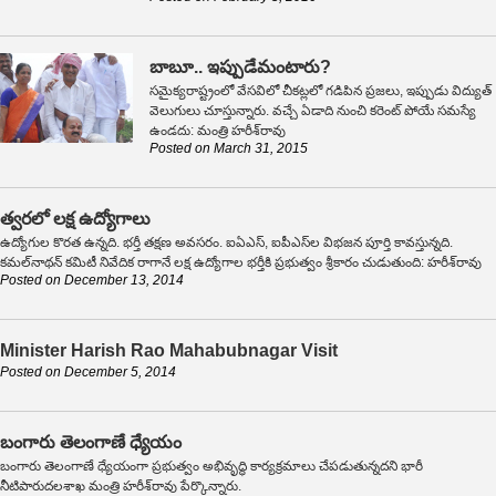
బాబూ.. ఇప్పుడేమంటారు?
సమైక్యరాష్ట్రంలో వేసవిలో చీకట్లలో గడిపిన ప్రజలు, ఇప్పుడు విద్యుత్
వెలుగులు చూస్తున్నారు. వచ్చే ఏడాది నుంచి కరెంట్ పోయే సమస్యే
ఉండదు: మంత్రి హరీశ్‌రావు
Posted on
March 31, 2015
త్వరలో లక్ష ఉద్యోగాలు
ఉద్యోగుల కొరత ఉన్నది. భర్తీ తక్షణ అవసరం. ఐఏఎస్, ఐపీఎస్‌ల విభజన పూర్తి కావస్తున్నది.
కమల్‌నాథన్ కమిటీ నివేదిక రాగానే లక్ష ఉద్యోగాల భర్తీకి ప్రభుత్వం శ్రీకారం చుడుతుంది: హరీశ్‌రావు
Posted on
December 13, 2014
Minister Harish Rao Mahabubnagar Visit
Posted on
December 5, 2014
బంగారు తెలంగాణే ధ్యేయం
బంగారు తెలంగాణే ధ్యేయంగా ప్రభుత్వం అభివృద్ధి కార్యక్రమాలు చేపడుతున్నదని భారీ
నీటిపారుదలశాఖ మంత్రి హరీశ్‌రావు పేర్కొన్నారు.