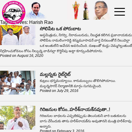
Tag Archives:
Harish Rao
సోలిపేట ఒక పోరుబాట
ఆప్తమిత్రుడు, నిగర్వి, నిరాడంబరుడు, నిబద్ధత కలిగిన ప్రజానాయకుడు
సోలిపేట రామలింగారెడ్డి కన్నుమూసాడనే వార్త వినటంతోనే నిలువెల్లా
ఒక అంతులేని ఆవేదన ఆవరించింది. దుఃఖంతో కండ్లు చెమ్మగిల్లుతుంటే
నిగ్రహించుకోవటం కోసం నిల్చున్న వాడినల్లా కొద్దిసేపు అట్లా కూర్చుండిపోయాను.
Posted on
August 16, 2020
మల్లన్నకు రైట్‌రైట్
కుట్రలు భగ్నమయ్యాయి. కారుమబ్బులు తొలిగిపోయాయి.
మల్లన్నసాగర్ నిర్మాణానికి మార్గం సుగమమైంది.
Posted on
July 29, 2016
గిరిజనుల కోసం..హరీశ్‌నాయక్‌నవుతా..!
గిరిజనుల బాధలను ఎప్పటికప్పుడు తెలుసుకుని వారి బతుకులను
బాగు చేసేందుకు తాను హరీశ్‌నాయక్‌ను అవుతానని మంత్రి హరీశ్‌రావు
అన్నారు.
Posted on
February 3, 2016