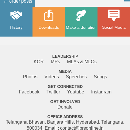
←
Older posts
History
Downloads
Make a donation
Social Media
LEADERSHIP
KCR
MPs
MLAs & MLCs
MEDIA
Photos
Videos
Speeches
Songs
GET CONNECTED
Facebook
Twitter
Youtube
Instagram
GET INVOLVED
Donate
OFFICE ADDRESS
Telangana Bhavan, Banjara Hills, Hyderabad, Telangana,
500034. Email : contact@brsonline.in