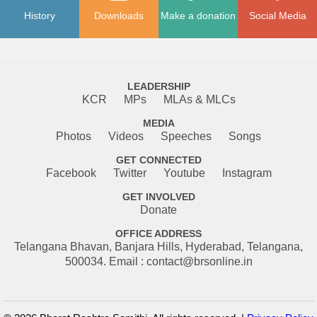
History
Downloads
Make a donation
Social Media
LEADERSHIP
KCR
MPs
MLAs & MLCs
MEDIA
Photos
Videos
Speeches
Songs
GET CONNECTED
Facebook
Twitter
Youtube
Instagram
GET INVOLVED
Donate
OFFICE ADDRESS
Telangana Bhavan, Banjara Hills, Hyderabad, Telangana,
500034. Email : contact@brsonline.in