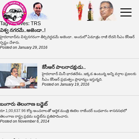
Tag Archives:
TRS
విశ్వ నగరమే..అజెండా..!
హైదరాబాద్‌ను విశ్వనగరంగా తీర్చిదిద్దడమే అజెండా.. అందులో ఏమాత్రం రాజీ లేదని సీఎం కేసీఆర్
స్పష్టం చేశారు.
Posted on
January 29, 2016
కేసీఆర్ పాలనాదక్షుడు..
హైదరాబాద్ మినీ భారతదేశం..ఇక్కడ ఉంటున్న అన్ని వర్గాల ప్రజలకు
సీఎం కేసీఆర్ ప్రభుత్వం ప్రాధాన్యం ఇస్తున్నది.
Posted on
January 19, 2016
బంగారు తెలంగాణ బడ్జెట్
రూ.1,00,637.96 కోట్ల అంచనాలతో ఆర్థిక మంత్రి ఈటెల రాజేందర్ బుధవారం శాసనసభలో
తెలంగాణ రాష్ట్ర ప్రథమ బడ్జెట్‌ను ప్రతిపాదించారు.
Posted on
November 6, 2014