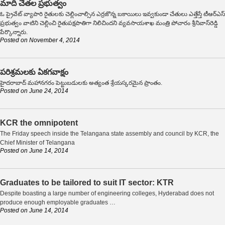
మాది చేతల ప్రభుత్వం
ఓ ప్రైవేట్ వ్యాపారి రైతులకు చెల్లించాల్సిన ఎర్రజొన్న బకాయిలు ఇవ్వకుండా చేతులు ఎత్తేస్తే టీఆర్‌ఎస్
ప్రభుత్వం వాటిని చెల్లించి రైతుపక్షపాతిగా నిలిచిందని వ్యవసాయశాఖ మంత్రి పోచారం శ్రీనివాస్‌రెడ్డి
పేర్కొన్నారు.
Posted on
November 4, 2014
పరిశ్రమలకు ఏకగవాక్షం
హైదరాబాద్ మహానగరం పెట్టుబడులకు అత్యంత శ్రేయస్కరమైన ప్రాంతం.
Posted on
June 24, 2014
KCR the omnipotent
The Friday speech inside the Telangana state assembly and council by KCR, the
Chief Minister of Telangana
Posted on
June 14, 2014
Graduates to be tailored to suit IT sector: KTR
Despite boasting a large number of engineering colleges, Hyderabad does not
produce enough employable graduates …
Posted on
June 14, 2014