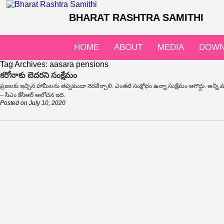
BHARAT RASHTRA SAMITHI
HOME
ABOUT
MEDIA
DOWN
Tag Archives:
aasara pensions
కరోనాకు బెదరని సంక్షేమం
ప్రజలకు ఇచ్చిన హామీలను తప్పకుండా నెరవేర్చాలి. ఎంతటి సంక్షోభం ఉన్నా సంక్షేమం ఆగొద్దు. అన్ని
– సీఎం కేసీఆర్‌ ఆలోచన ఇది.
Posted on
July 10, 2020