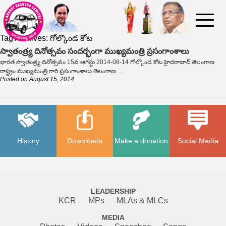
Tag Archives:
గోల్కొండ కోట
స్వాతంత్ర్య దినోత్సవం సందర్భంగా ముఖ్యమంత్రి ప్రసంగాంశాలు
భారత స్వాతంత్ర్య దినోత్సవం 15వ ఆగస్టు 2014-08-14 గోల్కొండ కోట హైదరాబాద్ తెలంగాణ
రాష్ట్రం ముఖ్యమంత్రి గారి ప్రసంగాంశాలు తెలంగాణ …
Posted on
August 15, 2014
History
Downloads
Make a donation
Social Media
LEADERSHIP
KCR
MPs
MLAs & MLCs
MEDIA