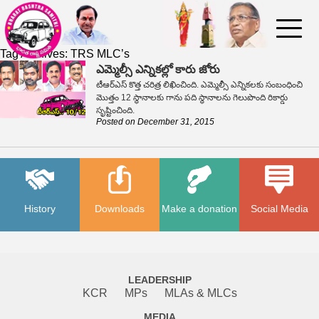
Tag Archives:
TRS MLC’s
ఎమ్మెల్సీ ఎన్నికల్లో కారు జోరు
టీఆర్‌ఎస్ కొత్త చరిత్ర లిఖించింది. ఎమ్మెల్సీ ఎన్నికలకు సంబంధించి
మొత్తం 12 స్థానాలకు గాను పది స్థానాలను గెలుపొంది రికార్డు
సృష్టించింది.
Posted on
December 31, 2015
History
Downloads
Make a donation
Social Media
LEADERSHIP
KCR
MPs
MLAs & MLCs
MEDIA