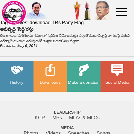
Tag Archives:
download TRs Party Flag
అభివృద్ధి ‘సిద్ది’రస్తు
తెలంగాణకు ‘హరీశ్‌రావు నమూనా’ సిద్దిపేట నియోజకవర్గం సర్వతోముఖాభివృద్ధి వాగులపై వరుస
చెక్‌డ్యామ్‌లు ఊట చెరువులతో ఊళ్లకు జలకళ పల్లె పల్లెకూ …
Posted on
May 6, 2014
History
Downloads
Make a donation
Social Media
LEADERSHIP
KCR
MPs
MLAs & MLCs
MEDIA
Photos
Videos
Speeches
Songs